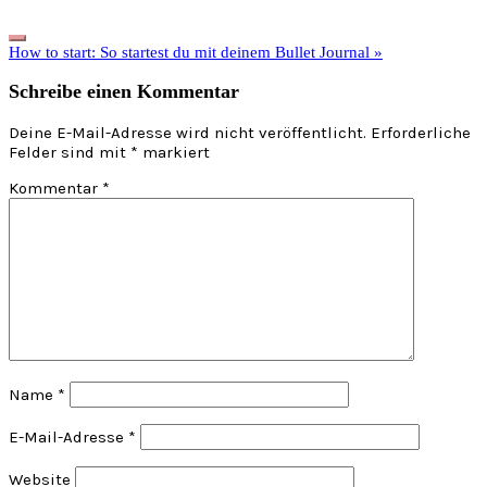
Next
How to start: So startest du mit deinem Bullet Journal »
Post:
Reader
Schreibe einen Kommentar
Interactions
Deine E-Mail-Adresse wird nicht veröffentlicht.
Erforderliche
Felder sind mit
*
markiert
Kommentar
*
Name
*
E-Mail-Adresse
*
Website